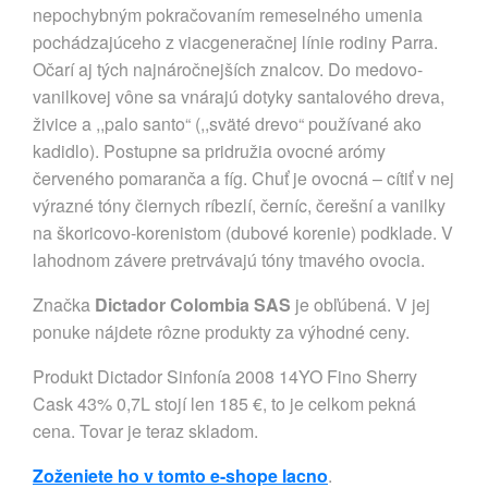
nepochybným pokračovaním remeselného umenia
pochádzajúceho z viacgeneračnej línie rodiny Parra.
Očarí aj tých najnáročnejších znalcov. Do medovo-
vanilkovej vône sa vnárajú dotyky santalového dreva,
živice a ,,palo santo“ (,,sväté drevo“ používané ako
kadidlo). Postupne sa pridružia ovocné arómy
červeného pomaranča a fíg. Chuť je ovocná – cítiť v nej
výrazné tóny čiernych ríbezlí, černíc, čerešní a vanilky
na škoricovo-korenistom (dubové korenie) podklade. V
lahodnom závere pretrvávajú tóny tmavého ovocia.
Značka
Dictador Colombia SAS
je obľúbená. V jej
ponuke nájdete rôzne produkty za výhodné ceny.
Produkt Dictador Sinfonía 2008 14YO Fino Sherry
Cask 43% 0,7L stojí len 185 €, to je celkom pekná
cena. Tovar je teraz skladom.
Zoženiete ho v tomto e-shope lacno
.