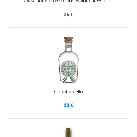
Jack Daniel´s Red Dog Saloon 43% 0,7L
36 €
Canaima Gin
33 €