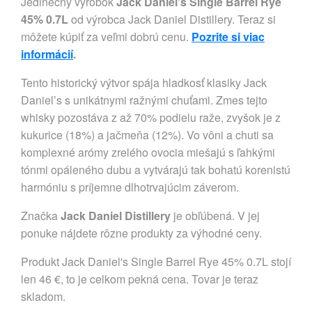
Jedinečný výrobok
Jack Daniel's Single Barrel Rye
45% 0.7L
od výrobca Jack Daniel Distillery. Teraz si
môžete kúpiť za veľmi dobrú cenu.
Pozrite si viac
informácií
.
Tento historický výtvor spája hladkosť klasiky Jack
Daniel’s s unikátnymi ražnými chuťami. Zmes tejto
whisky pozostáva z až 70% podielu raže, zvyšok je z
kukurice (18%) a jačmeňa (12%). Vo vôni a chuti sa
komplexné arómy zrelého ovocia miešajú s ľahkými
tónmi opáleného dubu a vytvárajú tak bohatú korenistú
harmóniu s príjemne dlhotrvajúcim záverom.
Značka
Jack Daniel Distillery
je obľúbená. V jej
ponuke nájdete rôzne produkty za výhodné ceny.
Produkt Jack Daniel's Single Barrel Rye 45% 0.7L stojí
len 46 €, to je celkom pekná cena. Tovar je teraz
skladom.