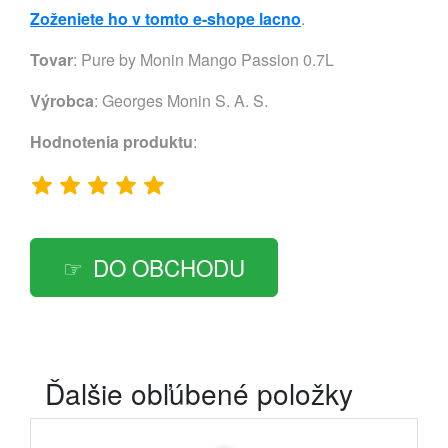
Zoženiete ho v tomto e-shope lacno
.
Tovar
: Pure by Monin Mango Passion 0.7L
Výrobca
:
Georges Monin S. A. S.
Hodnotenia produktu
:
DO OBCHODU
Ďalšie obľúbené položky