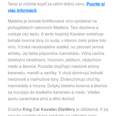
Teraz si môžete kúpiť za veľmi dobrú cenu.
Pozrite si
viac informácií
.
Madeira je bohaté fortifikované víno vyrobené na
portugalských ostrovoch Madeira. Tam dozrieva a
oxiduje cez teplo. A tento tropický Kavalan extrahuje
bohaté ovocné tóny zo suda, v ktorom zrelo práve toto
víno. Vzniká neodolateľne sladká, no zároveň jemná
whisky. Jej farba pripomína marmeládu. Vôňa začína
čerstvými čerešňami, hroznom, jablkom, nádychom
medu a škorice. Pozadie dopĺňajú maslové arómy
karamelu, mandlí a vanilky. V chuti dominujú bohaté
melónové a marhuľové tóny. Zintenzívňujú chuť fíg,
marmelády a hrozna. Dotyky bieleho korenia a škorice
sa rozvíjajú do sladkého karamelu a medu. Všetko
spolu zanecháva plnú a dlhú dochuť.
Značka
King Car Kavalan Distillery
je obľúbená. V jej
ponuke nájdete rôzne produkty za výhodné ceny.