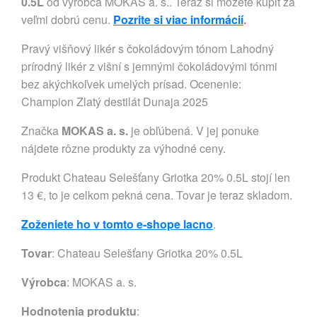
0.5L
od výrobca MOKAS a. s.. Teraz si môžete kúpiť za
veľmi dobrú cenu.
Pozrite si viac informácií
.
Pravý višňový likér s čokoládovým tónom Lahodný
prírodný likér z višní s jemnými čokoládovými tónmi
bez akýchkoľvek umelých prísad. Ocenenie:
Champion Zlatý destilát Dunaja 2025
Značka
MOKAS a. s.
je obľúbená. V jej ponuke
nájdete rôzne produkty za výhodné ceny.
Produkt Chateau Selešťany Griotka 20% 0.5L stojí len
13 €, to je celkom pekná cena. Tovar je teraz skladom.
Zoženiete ho v tomto e-shope lacno
.
Tovar
: Chateau Selešťany Griotka 20% 0.5L
Výrobca
:
MOKAS a. s.
Hodnotenia produktu
: