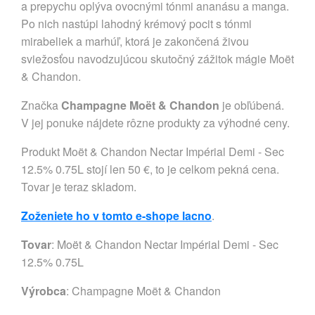
a prepychu oplýva ovocnými tónmi ananásu a manga.
Po nich nastúpi lahodný krémový pocit s tónmi
mirabeliek a marhúľ, ktorá je zakončená živou
sviežosťou navodzujúcou skutočný zážitok mágie Moët
& Chandon.
Značka
Champagne Moët & Chandon
je obľúbená.
V jej ponuke nájdete rôzne produkty za výhodné ceny.
Produkt Moët & Chandon Nectar Impérial Demi - Sec
12.5% 0.75L stojí len 50 €, to je celkom pekná cena.
Tovar je teraz skladom.
Zoženiete ho v tomto e-shope lacno
.
Tovar
: Moët & Chandon Nectar Impérial Demi - Sec
12.5% 0.75L
Výrobca
:
Champagne Moët & Chandon