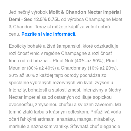
Jedinečný výrobok
Moët & Chandon Nectar Impérial
Demi - Sec 12.5% 0.75L
od výrobca Champagne Moët
& Chandon. Teraz si môžete kúpiť za veľmi dobrú
cenu.
Pozrite si viac informácií
.
Exoticky bohaté a živé šampanské, ktoré odzrkadľuje
rozličnosť viníc v regióne Champagne a rozličnosť
troch odrôd hrozna – Pinot Noir (40% až 50%), Pinot
Meunier (30% až 40%) a Chardonnay (10% až 20%).
20% až 30% z každej tejto odrody pochádza zo
špeciálne vybraných rezervných vín kvôli zvýšeniu
intenzity, bohatosti a stálosti zmesi. Intenzívny a štedrý
Nectar Impérial sa od ostatných odlišuje tropickou
ovocnosťou, zmyselnou chuťou a sviežim záverom. Má
jemnú zlatú farbu s krásnym odleskom. Príťažlivá vôňa
očarí ľahkými arómami ananásu, manga, mirabelky,
marhule a náznakom vanilky. Šťavnatá chuť elegancie