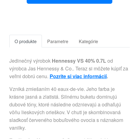
O produkte
Parametre
Kategórie
Jedinečný výrobok
Hennessy VS 40% 0.7L
od
výrobca Jas Hennessy & Co.. Teraz si môžete kúpiť za
veľmi dobrú cenu.
Pozrite si viac informácií
.
Vzniká zmiešaním 40 eaux-de-vie. Jeho farba je
krásne jasná a zlatistá. Silnému buketu dominujú
dubové tóny, ktoré následne odznievajú a odhaľujú
vôňu lieskových orieškov. V chuti je skombinovaná
sladkosť červeného bobuľového ovocia s náznakom
vanilky.