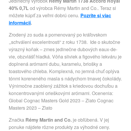
Jedinečný výrobok
Rémy Martin 1738 Accord Royal
40% 0,7L
od výrobca Rémy Martin and Co.. Teraz si
môžete kúpiť za veľmi dobrú cenu.
Pozrite si viac
informácií
.
Zrodený zo suda a pomenovaný po kráľovskom
,,schválení excelentnosti“ z roku 1738. Ide o skutočne
výrazný koňak – zmes jedinečne dubových eaux-de-
vie, obzvlášť hladká. Vôňa sliviek a figového lekváru je
doplnená arómami dubu, karamelu, briošky a
toastového chleba. Komplexná, no jemná chuť oplýva
tónmi koreneného masla s nádychom tmavej čokolády.
Výnimočne zaoblený zážitok s kriedovou dochuťou a
koncentrovanými orieškovými arómami. Ocenenia:
Global Cognac Masters Gold 2023 – Zlato Cognac
Masters 2023 – Zlato
Značka
Rémy Martin and Co.
je obľúbená. V jej
ponuke nájdete rôzne produkty za výhodné ceny.