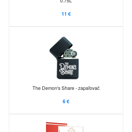
0.75L
11 €
The Demon's Share - zapaľovač
6 €