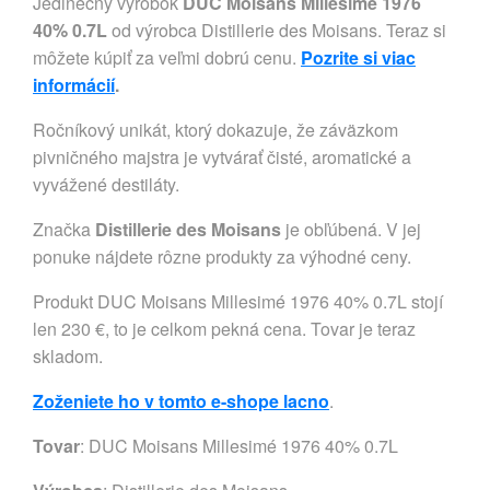
Jedinečný výrobok
DUC Moisans Millesimé 1976
40% 0.7L
od výrobca Distillerie des Moisans. Teraz si
môžete kúpiť za veľmi dobrú cenu.
Pozrite si viac
informácií
.
Ročníkový unikát, ktorý dokazuje, že záväzkom
pivničného majstra je vytvárať čisté, aromatické a
vyvážené destiláty.
Značka
Distillerie des Moisans
je obľúbená. V jej
ponuke nájdete rôzne produkty za výhodné ceny.
Produkt DUC Moisans Millesimé 1976 40% 0.7L stojí
len 230 €, to je celkom pekná cena. Tovar je teraz
skladom.
Zoženiete ho v tomto e-shope lacno
.
Tovar
: DUC Moisans Millesimé 1976 40% 0.7L