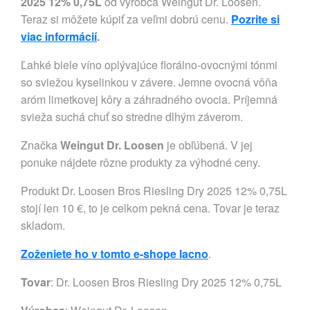
2025 12% 0,75L
od výrobca Weingut Dr. Loosen.
Teraz si môžete kúpiť za veľmi dobrú cenu.
Pozrite si
viac informácií
.
Ľahké biele víno oplývajúce florálno-ovocnými tónmi
so sviežou kyselinkou v závere. Jemne ovocná vôňa
aróm limetkovej kôry a záhradného ovocia. Príjemná
svieža suchá chuť so stredne dlhým záverom.
Značka
Weingut Dr. Loosen
je obľúbená. V jej
ponuke nájdete rôzne produkty za výhodné ceny.
Produkt Dr. Loosen Bros Riesling Dry 2025 12% 0,75L
stojí len 10 €, to je celkom pekná cena. Tovar je teraz
skladom.
Zoženiete ho v tomto e-shope lacno
.
Tovar
: Dr. Loosen Bros Riesling Dry 2025 12% 0,75L