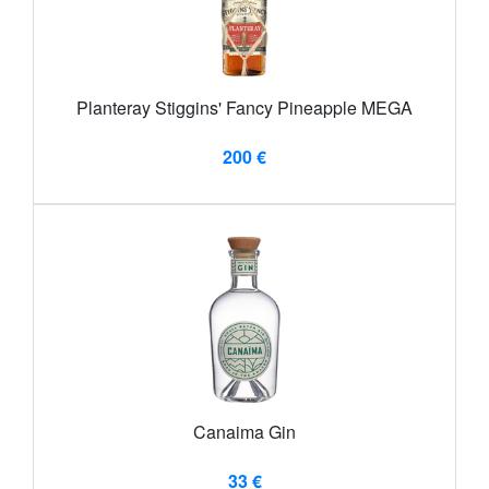
Planteray Stiggins' Fancy Pineapple MEGA
200 €
Canaima Gin
33 €