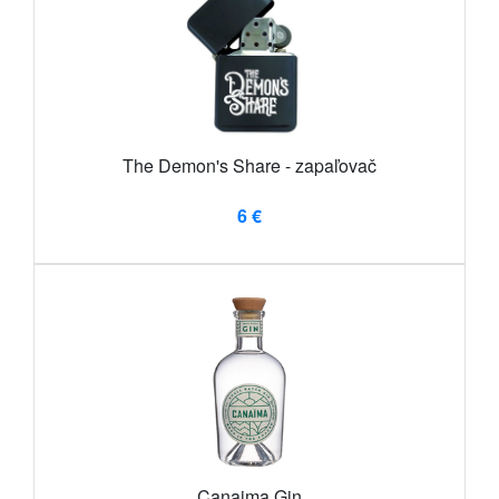
The Demon's Share - zapaľovač
6 €
Canaima Gin