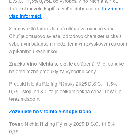
D.S.C. 11,5% 0,75L
od výrobca Víno Nichta s. r. o..
Teraz si môžete kúpiť za veľmi dobrú cenu.
Pozrite si
viac informácií
.
Slamovožltá farba. Jemná citrusovo-ovocná vôňa.
Chuť je citrusovo svieža, odrodovo charakteristická s
výborným balansom medzi jemným zvyškovým cukrom
a pikantnou kyselinkou.
Značka
Víno Nichta s. r. o.
je obľúbená. V jej ponuke
nájdete rôzne produkty za výhodné ceny.
Produkt Nichta Rizling Rýnsky 2025 D.S.C. 11,5%
0,75L stojí len 8 €, to je celkom pekná cena. Tovar je
teraz skladom.
Zoženiete ho v tomto e-shope lacno
.
Tovar
: Nichta Rizling Rýnsky 2025 D.S.C. 11,5%
0,75L