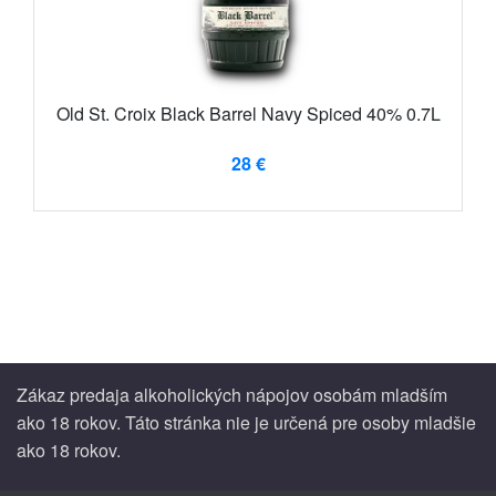
Old St. Croix Black Barrel Navy Spiced 40% 0.7L
28 €
Zákaz predaja alkoholických nápojov osobám mladším
ako 18 rokov. Táto stránka nie je určená pre osoby mladšie
ako 18 rokov.