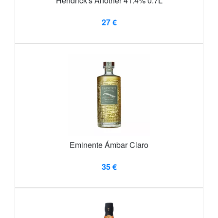
Hendrick's Another 41.4% 0.7L
27 €
Eminente Ámbar Claro
35 €