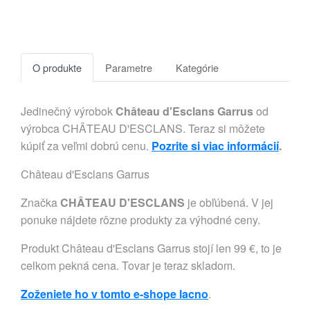
O produkte
Parametre
Kategórie
Jedinečný výrobok
Château d'Esclans Garrus
od
výrobca CHÂTEAU D'ESCLANS. Teraz si môžete
kúpiť za veľmi dobrú cenu.
Pozrite si viac informácií
.
Château d'Esclans Garrus
Značka
CHÂTEAU D'ESCLANS
je obľúbená. V jej
ponuke nájdete rôzne produkty za výhodné ceny.
Produkt Château d'Esclans Garrus stojí len 99 €, to je
celkom pekná cena. Tovar je teraz skladom.
Zoženiete ho v tomto e-shope lacno
.