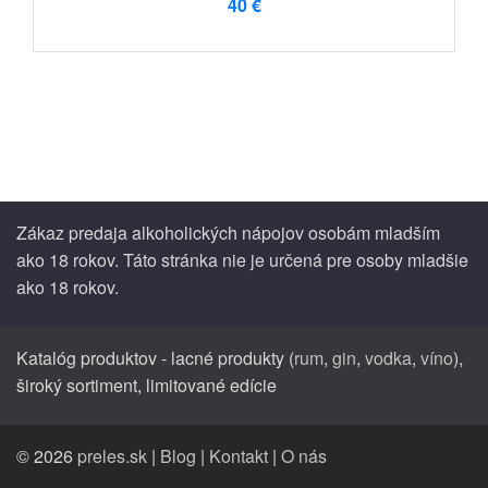
40 €
Zákaz predaja alkoholických nápojov osobám mladším
ako 18 rokov. Táto stránka nie je určená pre osoby mladšie
ako 18 rokov.
Katalóg produktov - lacné produkty (
rum
,
gin
,
vodka
,
víno
),
široký sortiment, limitované edície
© 2026
preles.sk
|
Blog
|
Kontakt
|
O nás