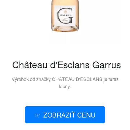
Château d'Esclans Garrus
Výrobok od značky
CHÂTEAU D'ESCLANS
je teraz
lacný.
ZOBRAZIŤ CENU