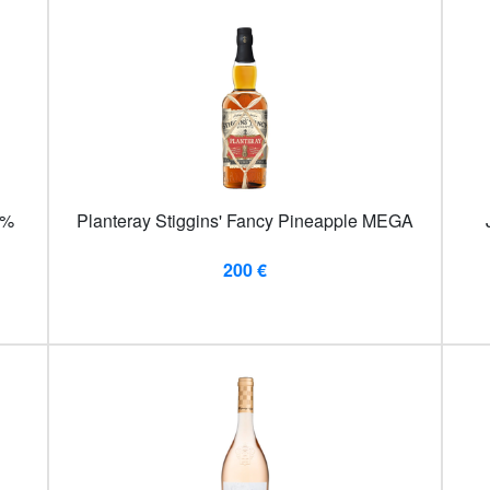
5%
Planteray Stiggins' Fancy Pineapple MEGA
200 €