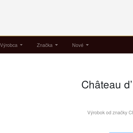
Výrobca
Značka
Nové
Château d’
Výrobok od značky
C