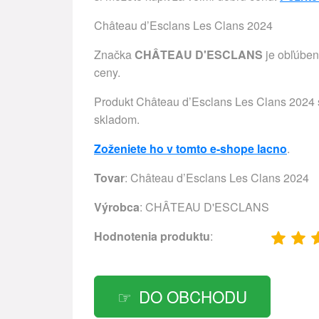
Château d’Esclans Les Clans 2024
Značka
CHÂTEAU D'ESCLANS
je obľúben
ceny.
Produkt Château d’Esclans Les Clans 2024 sto
skladom.
Zoženiete ho v tomto e-shope lacno
.
Tovar
: Château d’Esclans Les Clans 2024
Výrobca
:
CHÂTEAU D'ESCLANS
Hodnotenia produktu
:
DO OBCHODU