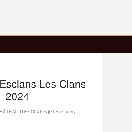
Esclans Les Clans
2024
HÂTEAU D'ESCLANS
je teraz lacný.