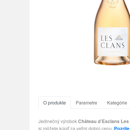
O produkte
Parametre
Kategórie
Jedinečný výrobok
Château d’Esclans Les
si môžete kúpiť za veľmi dobrú cenu.
Pozrite