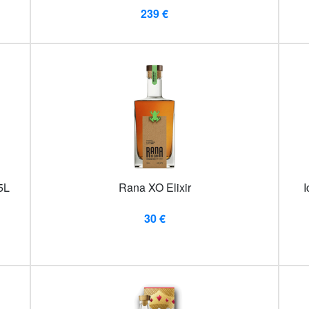
239 €
5L
Rana XO Elixir
I
30 €