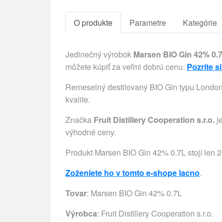
O produkte
Parametre
Kategórie
Jedinečný výrobok
Marsen BIO Gin 42% 0.
môžete kúpiť za veľmi dobrú cenu.
Pozrite si
Remeselný destilovaný BIO Gin typu London d
kvalite.
Značka
Fruit Distillery Cooperation s.r.o.
je
výhodné ceny.
Produkt Marsen BIO Gin 42% 0.7L stojí len 20
Zoženiete ho v tomto e-shope lacno
.
Tovar
: Marsen BIO Gin 42% 0.7L
Výrobca
:
Fruit Distillery Cooperation s.r.o.