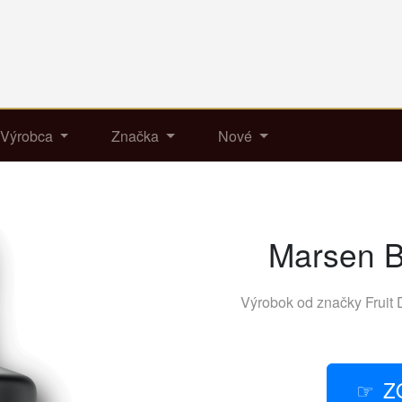
Výrobca
Značka
Nové
Marsen B
Výrobok od značky
Fruit 
Z