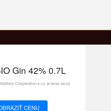
IO Gin 42% 0.7L
Distillery Cooperation s.r.o.
je teraz lacný.
OBRAZIŤ CENU