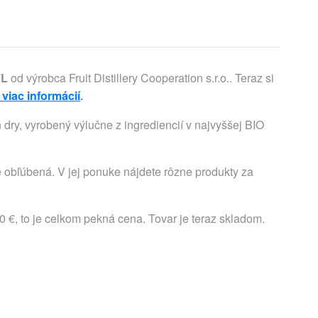
7L
od výrobca Fruit Distillery Cooperation s.r.o.. Teraz si
 viac informácií
.
ry, vyrobený výlučne z ingrediencií v najvyššej BIO
 obľúbená. V jej ponuke nájdete rôzne produkty za
 €, to je celkom pekná cena. Tovar je teraz skladom.