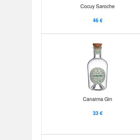
Cocuy Saroche
46 €
Canaima Gin
33 €