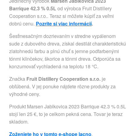
Jedinečný výrobok
Marsen Jablkovica 2023
Barrique 42.3 % 0.5L
od výrobca Fruit Distillery
Cooperation s.r.o.. Teraz si môžete kúpiť za veľmi
dobrú cenu.
Pozrite si viac informácií
.
Šesťmesačným dozrievaním v stredne vypálenom
sude z dubového dreva, získal destilát charakteristickú
zlatohnedú farbu a plnú chuť s jemne podfarbenými
tónmi klinčekov, škorice a tónmi dreva. Odporúča sa
konzumovať vychladená na teplotu 18 °C.
Značka
Fruit Distillery Cooperation s.r.o.
je
obľúbená. V jej ponuke nájdete rôzne produkty za
výhodné ceny.
Produkt Marsen Jablkovica 2023 Barrique 42.3 % 0.5L
stojí len 25 €, to je celkom pekná cena. Tovar je teraz
skladom.
Zoženiete ho v tomto e-shope lacno
.