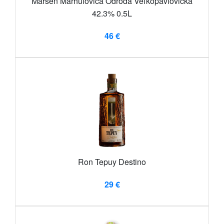
Marsen Marhuľovica Odroda Veľkopavlovická
42.3% 0.5L
46 €
Ron Tepuy Destino
29 €