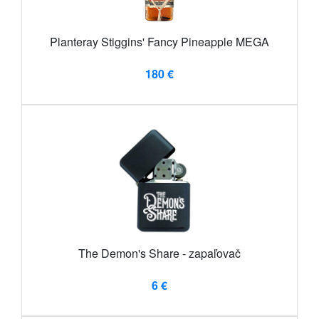
Planteray Stiggins' Fancy Pineapple MEGA
180 €
The Demon's Share - zapaľovač
6 €