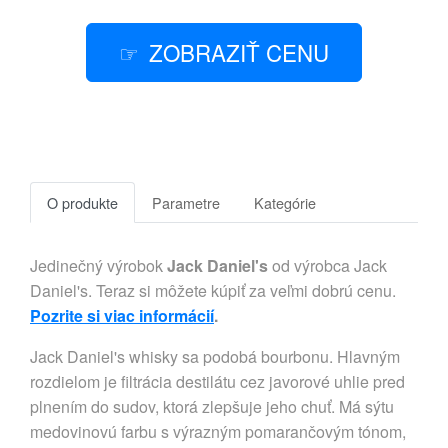
ZOBRAZIŤ CENU
O produkte
Parametre
Kategórie
Jedinečný výrobok
Jack Daniel's
od výrobca Jack
Daniel's. Teraz si môžete kúpiť za veľmi dobrú cenu.
Pozrite si viac informácií
.
Jack Daniel's whisky sa podobá bourbonu. Hlavným
rozdielom je filtrácia destilátu cez javorové uhlie pred
plnením do sudov, ktorá zlepšuje jeho chuť. Má sýtu
medovinovú farbu s výrazným pomarančovým tónom,