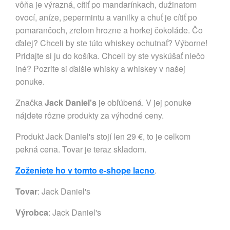
vôňa je výrazná, cítiť po mandarínkach, dužinatom
ovocí, aníze, pepermintu a vanilky a chuť je cítiť po
pomarančoch, zrelom hrozne a horkej čokoláde. Čo
ďalej? Chceli by ste túto whiskey ochutnať? Výborne!
Pridajte si ju do košíka. Chceli by ste vyskúšať niečo
iné? Pozrite si ďalšie whisky a whiskey v našej
ponuke.
Značka
Jack Daniel's
je obľúbená. V jej ponuke
nájdete rôzne produkty za výhodné ceny.
Produkt Jack Daniel's stojí len 29 €, to je celkom
pekná cena. Tovar je teraz skladom.
Zoženiete ho v tomto e-shope lacno
.
Tovar
: Jack Daniel's
Výrobca
:
Jack Daniel's