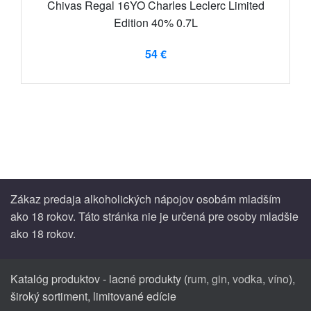
Chivas Regal 16YO Charles Leclerc Limited
Edition 40% 0.7L
54 €
Zákaz predaja alkoholických nápojov osobám mladším
ako 18 rokov. Táto stránka nie je určená pre osoby mladšie
ako 18 rokov.
Katalóg produktov - lacné produkty (
rum
,
gin
,
vodka
,
víno
),
široký sortiment, limitované edície