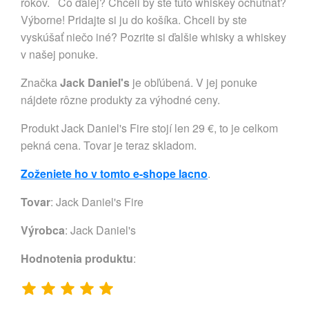
rokov. Čo ďalej? Chceli by ste túto whiskey ochutnať?
Výborne! Pridajte si ju do košíka. Chceli by ste
vyskúšať niečo iné? Pozrite si ďalšie whisky a whiskey
v našej ponuke.
Značka
Jack Daniel's
je obľúbená. V jej ponuke
nájdete rôzne produkty za výhodné ceny.
Produkt Jack Daniel's Fire stojí len 29 €, to je celkom
pekná cena. Tovar je teraz skladom.
Zoženiete ho v tomto e-shope lacno
.
Tovar
: Jack Daniel's Fire
Výrobca
:
Jack Daniel's
Hodnotenia produktu
: