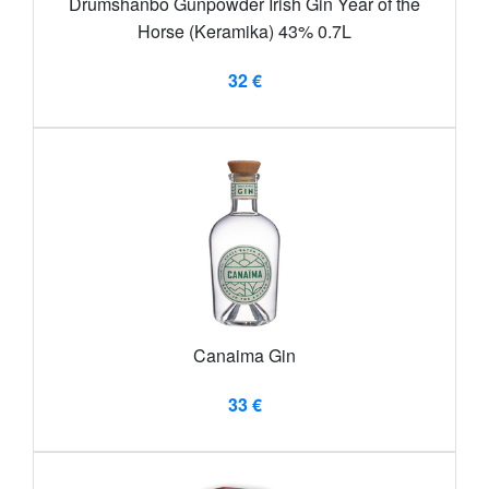
Drumshanbo Gunpowder Irish Gin Year of the
Horse (Keramika) 43% 0.7L
32 €
Canaima Gin
33 €