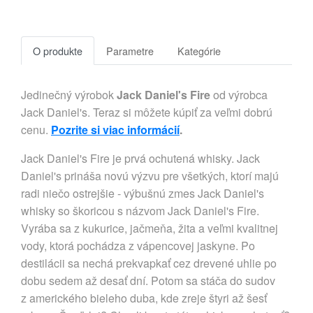
O produkte
Parametre
Kategórie
Jedinečný výrobok
Jack Daniel's Fire
od výrobca
Jack Daniel's. Teraz si môžete kúpiť za veľmi dobrú
cenu.
Pozrite si viac informácií
.
Jack Daniel's Fire je prvá ochutená whisky. Jack
Daniel's prináša novú výzvu pre všetkých, ktorí majú
radi niečo ostrejšie - výbušnú zmes Jack Daniel's
whisky so škoricou s názvom Jack Daniel's Fire.
Vyrába sa z kukurice, jačmeňa, žita a veľmi kvalitnej
vody, ktorá pochádza z vápencovej jaskyne. Po
destilácii sa nechá prekvapkať cez drevené uhlie po
dobu sedem až desať dní. Potom sa stáča do sudov
z amerického bieleho duba, kde zreje štyri až šesť