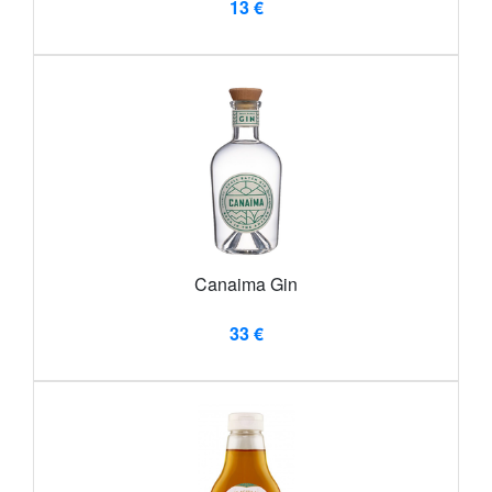
13 €
Canaima Gin
33 €