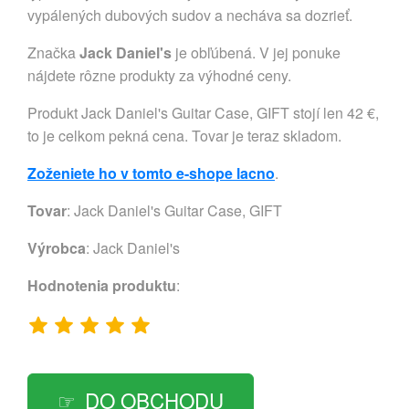
vypálených dubových sudov a necháva sa dozrieť.
Značka
Jack Daniel's
je obľúbená. V jej ponuke
nájdete rôzne produkty za výhodné ceny.
Produkt Jack Daniel's Guitar Case, GIFT stojí len 42 €,
to je celkom pekná cena. Tovar je teraz skladom.
Zoženiete ho v tomto e-shope lacno
.
Tovar
: Jack Daniel's Guitar Case, GIFT
Výrobca
:
Jack Daniel's
Hodnotenia produktu
:
DO OBCHODU