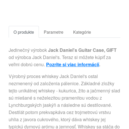
O produkte
Parametre
Kategórie
Jedinečný výrobok
Jack Daniel's Guitar Case, GIFT
od výrobca Jack Daniel's. Teraz si môžete kúpiť za
veľmi dobrú cenu.
Pozrite si viac informácií
.
Výrobný proces whiskey Jack Daniel's ostal
nezmenený od založenia pálenice. Základné zložky
tejto unikátnej whiskey - kukurica, žito a jačmenný slad
sú miešané s neželezitou pramenitou vodou z
Lynchburgských jaskýň a následne sú destilované.
Destilát potom prekvapkáva cez trojmetrovú vrstvu
uhlia z javora cukrového, ktorý dáva whiskey jej
typickú dymovú arómu a jemnosť. Whiskey sa stáča do