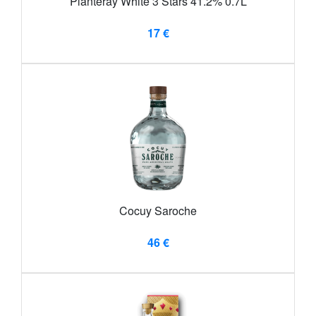
Planteray White 3 Stars 41.2% 0.7L
17 €
Cocuy Saroche
46 €